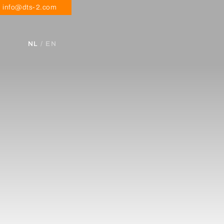
info@dts-2.com
NL
/ EN