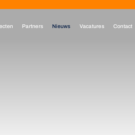
 61 | 9723 JA Groningen | Nederland
ecten
Partners
Nieuws
Vacatures
Contact