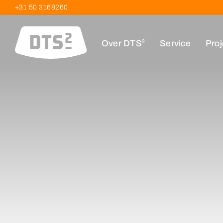
+31 50 3168260
Kieler Bocht
Over DTS²
Service
Proj