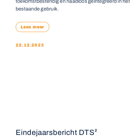
toekomstbestendig en naadloos geïntegreerd in het
bestaande gebruik.
Lees meer
22.12.2023
Eindejaarsbericht DTS²