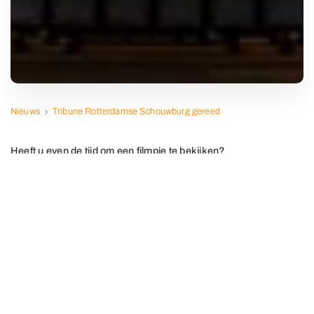
Nieuws
Tribune Rotterdamse Schouwburg gereed
Heeft u even de tijd om een filmpje te bekijken?
U kunt hier de werking bekijken van de tribune van de
Rotterdamse Schouwburg. Het filmpje duurt ongeveer 4
minuten.
Een tevreden klant en een project waar wij trots op zijn.
Klantreacties:
Er is geluisterd naar de klant. Door een andere
aanpak is in korte tijd een unieke installatie gebouwd