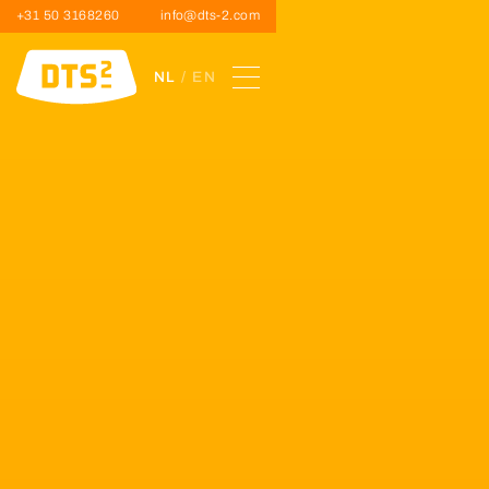
+31 50 3168260
info@dts-2.com
NL
/ EN