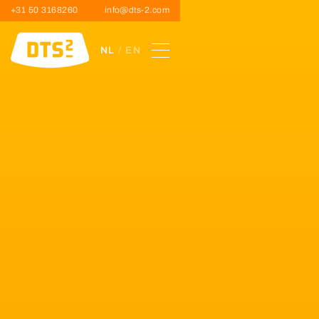
+31 50 3168260
info@dts-2.com
NL
/ EN