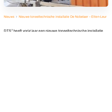
Nieuws
Nieuwe toneeltechnische installatie De Nobelaer – Etten-Leur
DTS² heeft vorig jaar een nieuwe toneeltechnische installatie
gerealiseerd tijdens de nieuwbouw van De Nobelaer in Etten-
Leur.
Dit betreft een trekkeninstallatie met 42 steekaslieren
(300kg, 1 m/s), zes verrijdbare kettingtakels (500 kg, D8+)
en zes vaste kettingtakeltrekken. Voor de SIL3 besturing is
gekozen voor het ART-con systeem, partner Artthea.
Bijzonder aan dit project was dat de nieuwe besturing in
2019 reeds in de bestaande (oude) Nobelaer werd
geïmplementeerd, waarna deze verhuisd is naar de
nieuwgebouwde Nobelaer.