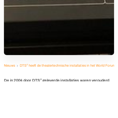
Nieuws
DTS² heeft de theatertechnische installaties in het World Forum
De in 2004 door DTS² geleverde installaties waren verouderd
en zijn opgewaardeerd naar de huidige theaternorm EN 17206.
De in 2004 door DTS² geleverde installaties waren
verouderd en zijn opgewaardeerd naar de huidige
theaternorm EN 17206. Het bijzondere aan dit project is
het feit dat bestaande installaties gemoderniseerd