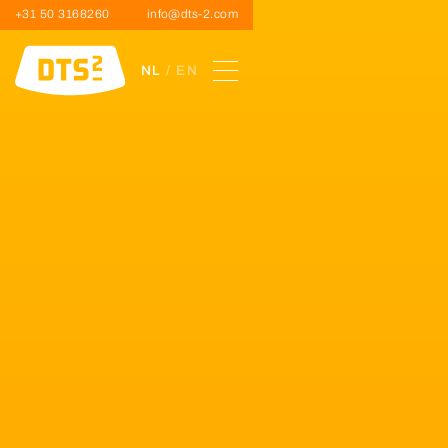
+31 50 3168260
info@dts-2.com
NL
/ EN