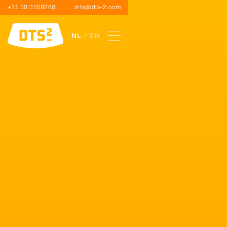
+31 50 3168260
info@dts-2.com
NL
/ EN