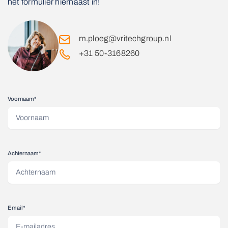
het formulier hiernaast in!
m.ploeg@vritechgroup.nl
+31 50-3168260
Voornaam*
Achternaam*
Email*