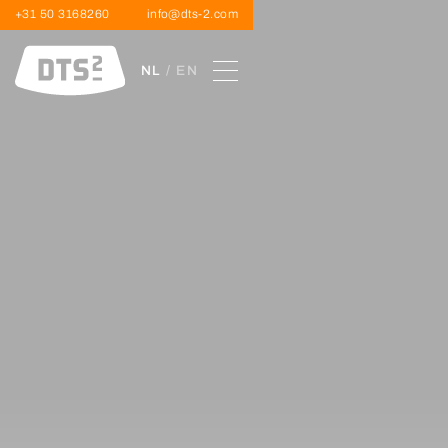
+31 50 3168260
info@dts-2.com
NL
/ EN