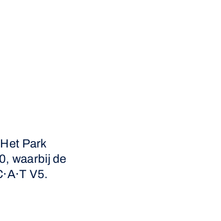
 Het Park
, waarbij de
C⋅A⋅T V5.