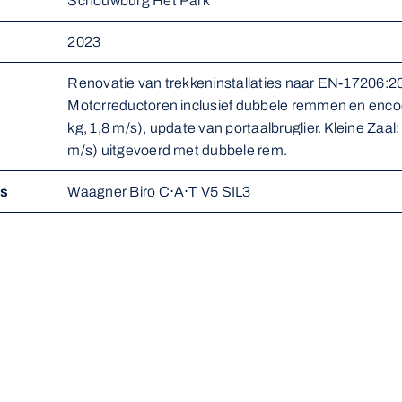
Schouwburg Het Park
2023
Renovatie van trekkeninstallaties naar EN-17206:20
Motorreductoren inclusief dubbele remmen en encod
kg, 1,8 m/s), update van portaalbruglier. Kleine Zaal: 
m/s) uitgevoerd met dubbele rem.
ms
Waagner Biro C⋅A⋅T V5 SIL3