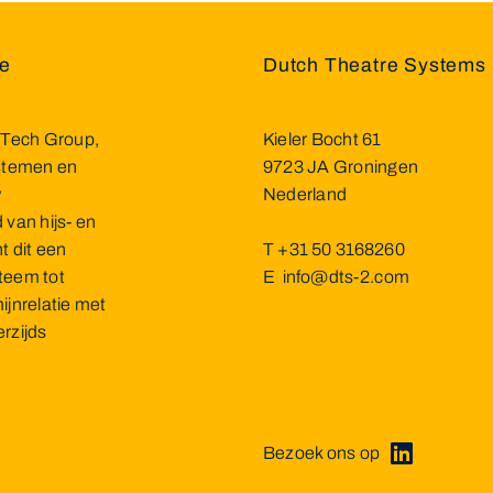
he
Dutch Theatre Systems 
 Tech Group,
Kieler Bocht 61
ystemen en
9723 JA Groningen
w
Nederland
van hijs- en
 dit een
T
+31 50 3168260
teem tot
E
info@dts-2.com
ijnrelatie met
rzijds
Bezoek ons op